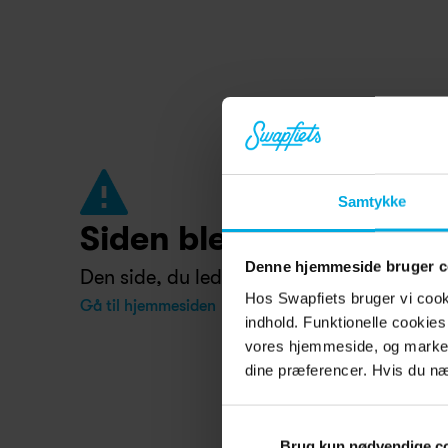
Samtykke
Siden blev ikke fundet.
Denne hjemmeside bruger c
Den side, du leder efter, blev flyttet, omdø
Hos Swapfiets bruger vi cooki
Gå til hjemmesiden
indhold. Funktionelle cookies
vores hjemmeside, og market
dine præferencer. Hvis du næg
Brug kun nødvendige c