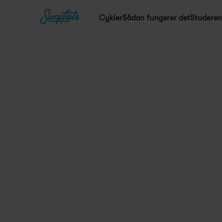
Cykler
Sådan fungerer det
Studere