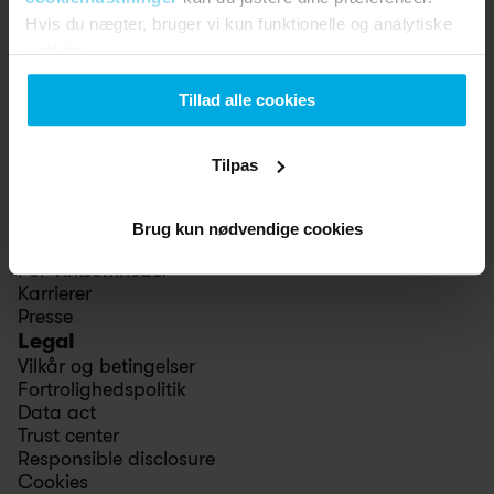
Studierabat
Hvis du nægter, bruger vi kun funktionelle og analytiske
Vennerabat
cookies.
Fuld tyveridækning
Support
Tillad alle cookies
Hjælp
Kontakt
Butikker
Tilpas
Swapfiets
Om os
Vores indflydelse
Brug kun nødvendige cookies
Stories
For Virksomheder
Karrierer
Presse
Legal
Vilkår og betingelser
Fortrolighedspolitik
Data act
Trust center
Responsible disclosure
Cookies