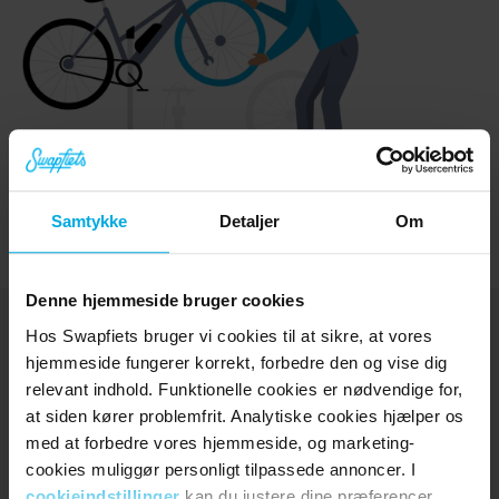
Samtykke
Detaljer
Om
Denne hjemmeside bruger cookies
Hos Swapfiets bruger vi cookies til at sikre, at vores
hjemmeside fungerer korrekt, forbedre den og vise dig
relevant indhold. Funktionelle cookies er nødvendige for,
Udforsk
at siden kører problemfrit. Analytiske cookies hjælper os
Cykler
med at forbedre vores hjemmeside, og marketing-
Elcykler
cookies muliggør personligt tilpassede annoncer. I
Prøvetur
cookieindstillinger
kan du justere dine præferencer.