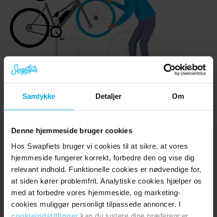
Samtykke
Detaljer
Om
Denne hjemmeside bruger cookies
Hos Swapfiets bruger vi cookies til at sikre, at vores
hjemmeside fungerer korrekt, forbedre den og vise dig
relevant indhold. Funktionelle cookies er nødvendige for,
Udforsk
at siden kører problemfrit. Analytiske cookies hjælper os
Cykler
med at forbedre vores hjemmeside, og marketing-
Elcykler
cookies muliggør personligt tilpassede annoncer. I
Prøvetur
cookieindstillinger
kan du justere dine præferencer.