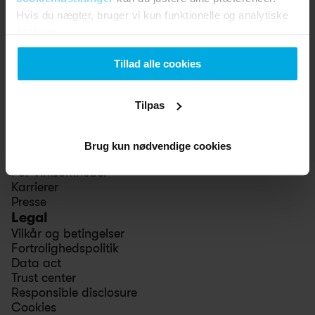
Studierabat
Hvis du nægter, bruger vi kun funktionelle og analytiske
Vennerabat
cookies.
Fuld tyveridækning
Support
Tillad alle cookies
Hjælp
Kontakt
Butikker
Tilpas
Swapfiets
Om os
Vores indflydelse
Brug kun nødvendige cookies
Stories
For Virksomheder
Karrierer
Presse
Legal
Vilkår og betingelser
Fortrolighedspolitik
Data act
Trust center
Responsible disclosure
Cookies