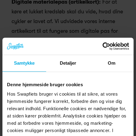
Digitale materialepas (artikelkort):
 For at 
køre et lukket kredsløb skal du vide, hvad dine 
cykler er lavet af. Vi udvidede vores interne 
artikelkort til at fungere som digitale pas for 
komponenter, hvor vi sporer data helt ned til 
grammet, herunder præcis 
materialesammensætning (% genanvendt 
Samtykke
Detaljer
Om
indhold vs. jomfruelige materialer), vægt og 
energikilder anvendt under fremstillingen. 
Denne hjemmeside bruger cookies
Hos Swapfiets bruger vi cookies til at sikre, at vores
En virksomhed, der bekymrer 
hjemmeside fungerer korrekt, forbedre den og vise dig
relevant indhold. Funktionelle cookies er nødvendige for,
sig om mere end hardware
at siden kører problemfrit. Analytiske cookies hjælper os
med at forbedre vores hjemmeside, og marketing-
En virkelig bæredygtig virksomhed starter med en 
cookies muliggør personligt tilpassede annoncer. I