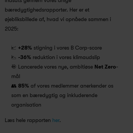
indsats gennem vores årlige 
bæredygtighedsrapporter. Her er et 
øjebliksbillede af, hvad vi opnåede sammen i 
2025:
📈 
+28%
 stigning i vores B Corp-score
📉 
-36%
 reduktion i vores klimaudslip
🎯 Lancerede vores nye, ambitiøse 
Net Zero
-
mål
👥 
85%
 af vores medlemmer anerkender os 
som en bæredygtig og inkluderende 
organisation
Læs hele rapporten 
her
.